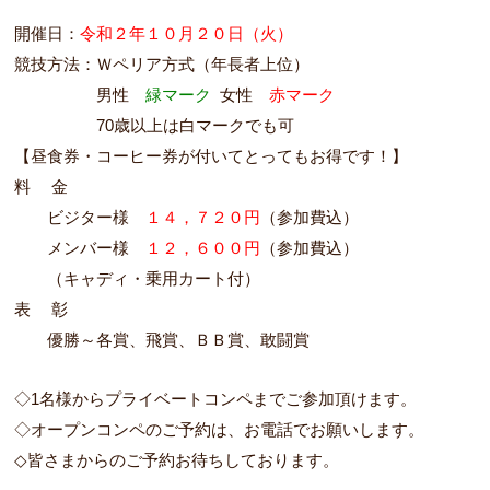
開催日：
令和２年１０月２０日（火）
競技方法：Ｗペリア方式（年長者上位）
１１１１１
男性
緑マーク
女性
赤マーク
１１１１１
70歳以上は白マークでも可
【昼食券・コーヒー券が付いてとってもお得です！】
料 金
１１
ビジター様
１４，７２０円
（参加費込）
１１
メンバー様
１２，６００円
（参加費込）
１１
（キャディ・乗用カート付）
表 彰
１１
優勝～各賞、飛賞、ＢＢ賞、敢闘賞
◇1名様からプライベートコンペまでご参加頂けます。
◇オープンコンペのご予約は、お電話でお願いします。
◇皆さまからのご予約お待ちしております。