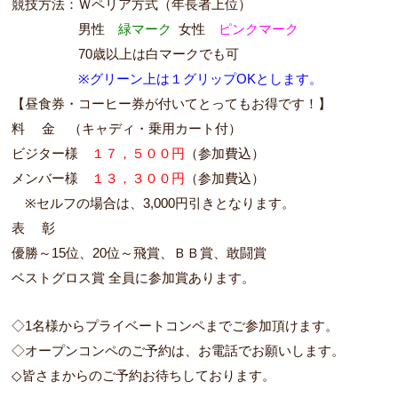
競技方法：Ｗペリア方式（年長者上位）
１１１１１
男性
緑マーク
女性
ピンク
マーク
１１１１１
70歳以上は白マークでも可
※グリーン上は１グリップOKとします。
【昼食券・コーヒー券が付いてとってもお得です！】
料 金 （キャディ・乗用カート付）
ビジター様
１７，５００円
（参加費込）
メンバー様
１３，３００円
（参加費込）
※セルフの場合は、3,000円引きと
なります。
表 彰
優勝～15位、20位～飛賞、ＢＢ賞、敢闘賞
ベストグロス賞 全員に参加賞あります。
◇1名様からプライベートコンペまでご参加頂けます。
◇オープンコンペのご予約は、お電話でお願いします。
◇皆さまからのご予約お待ちしております。