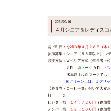
2021/02/16
４月シニア＆レディスゴ
開 催 日：
令和３年４月２８日（水）
参加募集：シニア（５５歳以上） レ
競技方法：Ｗペリア方式（年長者上位
１１１１１
男性
緑マーク
女性
ピ
１１１１１
70歳以上は白マークでも可
※グリーン上は、１グリッ
【昼食券・コーヒー券が付いて大変お
料 金
ビジター様
１４，７２０円
（参加費
メンバー様
１２，１００円
（参加費