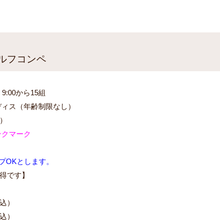
ルフコンペ
9:00から15組
ディス（年齢制限なし）
）
ンクマーク
プOKとします。
得です】
込）
込）