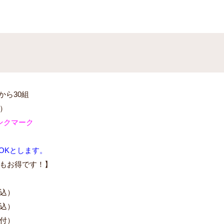
0から30組
）
ンク
マーク
OKとします。
もお得です！】
込）
込）
付）