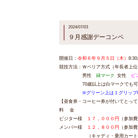
2024/07/03
９月感謝デーコンペ
開催日：
令和６年９月５日（木）
8:3
競技方法：Ｗペリア方式（年長者上位
１１１１１
男性
緑マーク
女性
ピ
１１１１１
70歳以上は白マークでも可
※グリーン上は１グリップ
【昼食券・コーヒー券が付いてとって
料 金
ビジター様
１７，０００円
（参加費
メンバー様
１２，８００円
（参加費
（キャディ・乗用カート