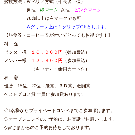
競技方法：Ｗペリア方式（年長者上位）
１１１１１
男性
緑マーク
女性
ピンク
マーク
１１１１１
70歳以上は白マークでも可
※グリーン上は１グリップOKとします。
【昼食券・コーヒー券が付いてとってもお得です！】
料 金
ビジター様
１６，０００円
（参加費込）
メンバー様
１２，３００円
（参加費込）
（キャディ・乗用カート付）
表 彰
優勝～15位、20位～飛賞、ＢＢ賞、敢闘賞
ベストグロス賞 全員に参加賞あります。
◇1名様からプライベートコンペまでご参加頂けます。
◇オープンコンペのご予約は、お電話でお願いします。
◇皆さまからのご予約お待ちしております。