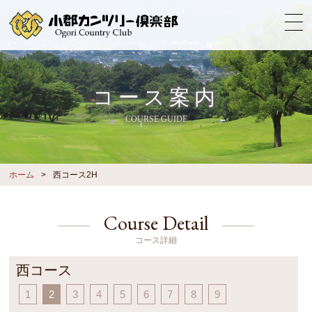
コース案内
COURSE GUIDE
ホーム
西コース2H
Course Detail
コース詳細
西コース
1
2
3
4
5
6
7
8
9